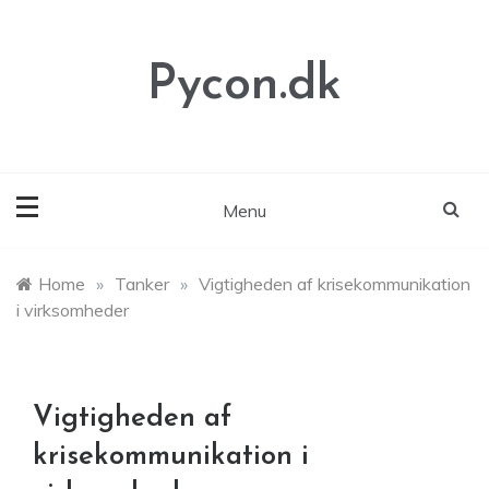
Skip
to
content
Pycon.dk
Menu
Home
»
Tanker
»
Vigtigheden af krisekommunikation
i virksomheder
Vigtigheden af
krisekommunikation i