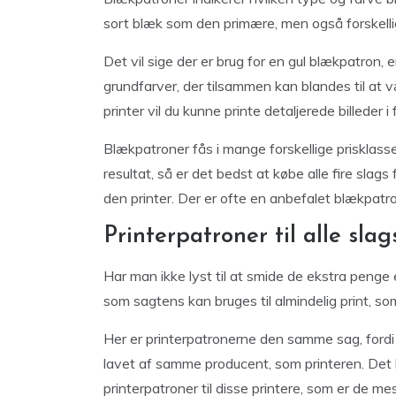
sort blæk som den primære, men også forskelli
Det vil sige der er brug for en gul blækpatron,
grundfarver, der tilsammen kan blandes til at vær
printer vil du kunne printe detaljerede billeder i
Blækpatroner fås i mange forskellige prisklasse
resultat, så er det bedst at købe alle fire sla
den printer. Der er ofte en anbefalet blækpatr
Printerpatroner til alle sla
Har man ikke lyst til at smide de ekstra penge ef
som sagtens kan bruges til almindelig print, so
Her er printerpatronerne den samme sag, fordi at
lavet af samme producent, som printeren. Det 
printerpatroner til disse printere, som er de m