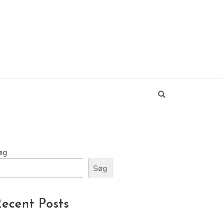
øg
Søg
ecent Posts