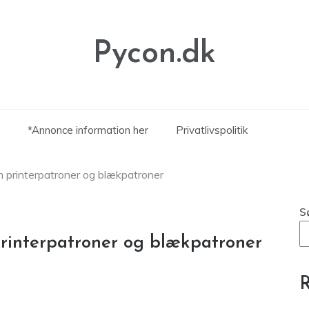
Pycon.dk
*Annonce information her
Privatlivspolitik
 printerpatroner og blækpatroner
S
rinterpatroner og blækpatroner
R