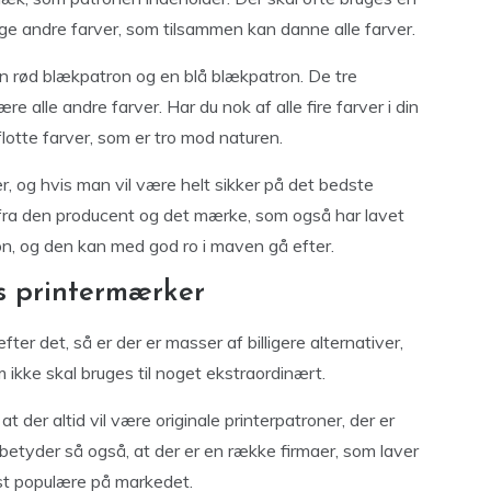
ge andre farver, som tilsammen kan danne alle farver.
 en rød blækpatron og en blå blækpatron. De tre
e alle andre farver. Har du nok af alle fire farver i din
 flotte farver, som er tro mod naturen.
r, og hvis man vil være helt sikker på det bedste
gs fra den producent og det mærke, som også har lavet
on, og den kan med god ro i maven gå efter.
gs printermærker
ter det, så er der er masser af billigere alternativer,
m ikke skal bruges til noget ekstraordinært.
 der altid vil være originale printerpatroner, der er
betyder så også, at der er en række firmaer, som laver
est populære på markedet.