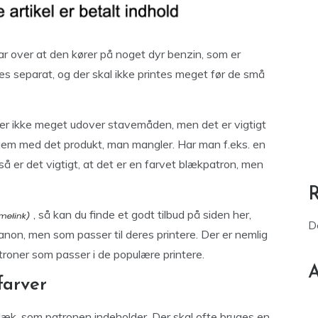
ar over at den kører på noget dyr benzin, som er
es separat, og der skal ikke printes meget før de små
 er ikke meget udover stavemåden, men det er vigtigt
em med det produkt, man mangler. Har man f.eks. en
så er det vigtigt, at det er en farvet blækpatron, men
, så kan du finde et godt tilbud på siden her,
D
Canon, men som passer til deres printere. Der er nemlig
troner som passer i de populære printere.
A
farver
læk, som patronen indeholder. Der skal ofte bruges en